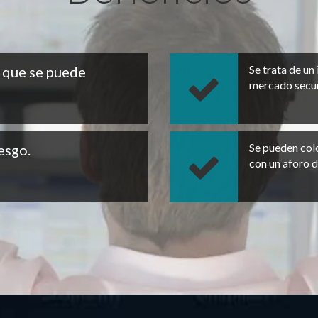
Se trata de un
s que se puede
mercado secund
Se pueden colo
esgo.
con un aforo 