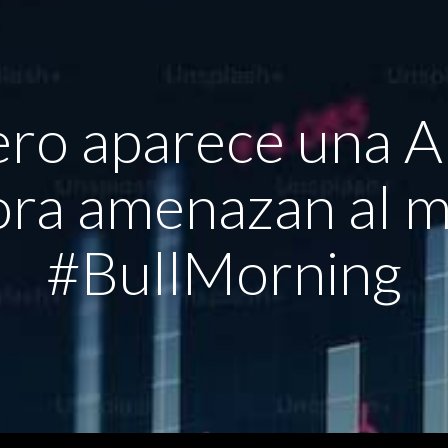
pero aparece una A
ra amenazan al m
#BullMorning